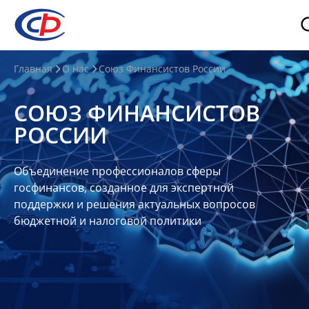
О
Главная
О нас
Союз Финансистов России
нас
СОЮЗ ФИНАНСИСТОВ
О
РОССИИ
СФР
Совет
Объединение профессионалов сферы
Союза
госфинансов, созданное для экспертной
Участники
поддержки и решения актуальных вопросов
бюджетной и налоговой политики
Планы
и
отчеты
Контакты