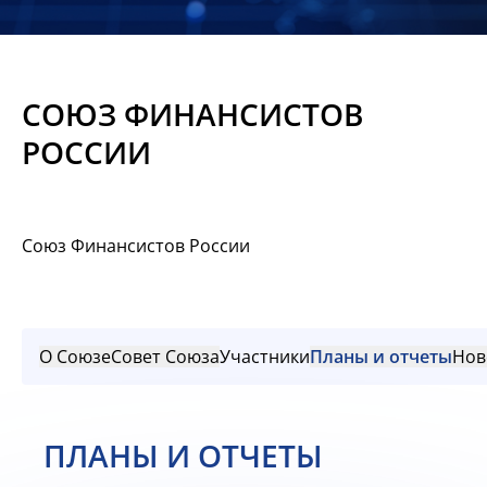
Новости
Мероприятия
СОЮЗ ФИНАНСИСТОВ
Материалы
РОССИИ
Обмен
опытом
Союз Финансистов России
Вступить
О Союзе
Совет Союза
Участники
Планы и отчеты
Нов
ПЛАНЫ И ОТЧЕТЫ