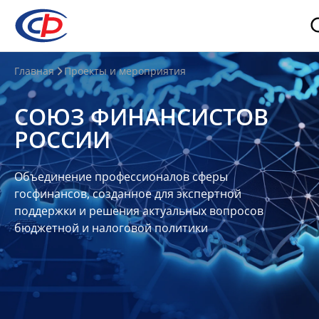
О
Главная
Проекты и мероприятия
нас
СОЮЗ ФИНАНСИСТОВ
О
РОССИИ
СФР
Совет
Объединение профессионалов сферы
Союза
госфинансов, созданное для экспертной
Участники
поддержки и решения актуальных вопросов
бюджетной и налоговой политики
Планы
и
отчеты
Контакты