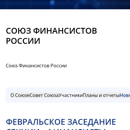
Новости
Мероприятия
СОЮЗ ФИНАНСИСТОВ
Материалы
РОССИИ
Обмен
опытом
Союз Финансистов России
Вступить
О Союзе
Совет Союза
Участники
Планы и отчеты
Нов
ФЕВРАЛЬСКОЕ ЗАСЕДАНИЕ