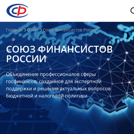
О
Главная
О нас
Союз Финансистов России
нас
СОЮЗ ФИНАНСИСТОВ
О
РОССИИ
СФР
Совет
Объединение профессионалов сферы
Союза
госфинансов, созданное для экспертной
Участники
поддержки и решения актуальных вопросов
бюджетной и налоговой политики
Планы
и
отчеты
Контакты