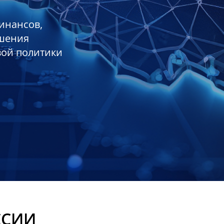
инансов,
ешения
вой политики
ССИИ