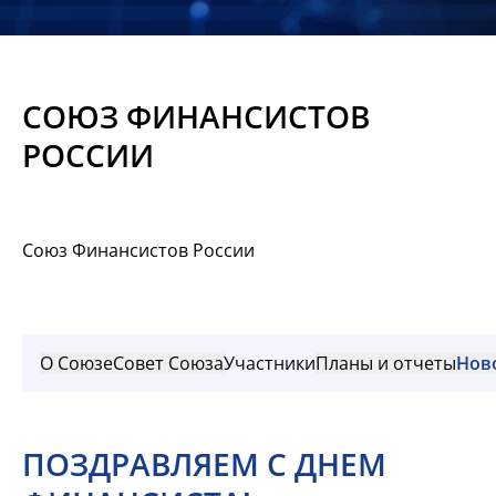
Новости
Мероприятия
СОЮЗ ФИНАНСИСТОВ
Материалы
РОССИИ
Обмен
опытом
Союз Финансистов России
Вступить
О Союзе
Совет Союза
Участники
Планы и отчеты
Нов
ПОЗДРАВЛЯЕМ С ДНЕМ