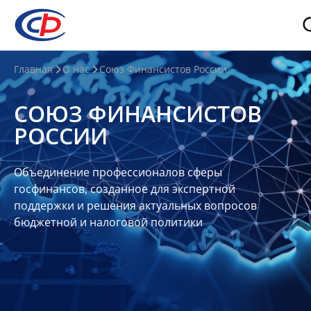
О
Главная
О нас
Союз Финансистов России
нас
СОЮЗ ФИНАНСИСТОВ
О
РОССИИ
СФР
Совет
Объединение профессионалов сферы
Союза
госфинансов, созданное для экспертной
Участники
поддержки и решения актуальных вопросов
бюджетной и налоговой политики
Планы
и
отчеты
Контакты