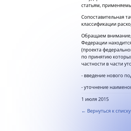
статьям, применяемы
Сопоставительная т
классификации расход
Обращаем внимание, 
Федерации находитс
(проекта федеральног
по принятию которы
частности в части у
- введение нового п
- уточнение наимено
1 июля 2015
← Вернуться к списку