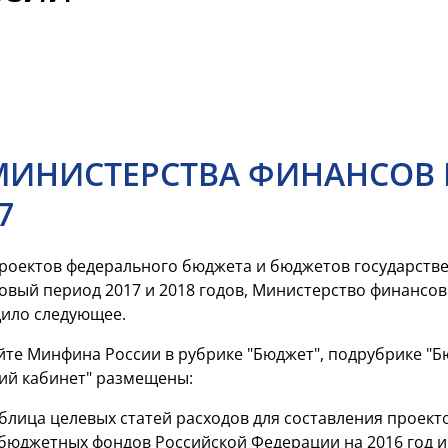
НИСТЕРСТВА ФИНАНСОВ РФ О
7
проектов федерального бюджета и бюджетов государст
новый период 2017 и 2018 годов, Министерство финансов
щило следующее.
те Минфина России в рубрике "Бюджет", подрубрике "Б
ий кабинет" размещены:
блица целевых статей расходов для составления проек
бюджетных фондов Российской Федерации на 2016 год и 