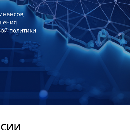
инансов,
ешения
вой политики
ССИИ