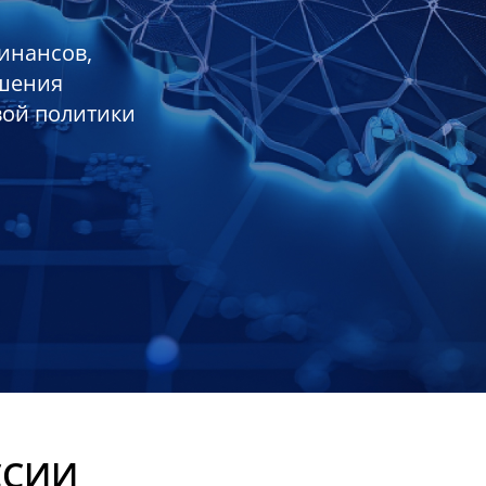
инансов,
ешения
вой политики
ССИИ