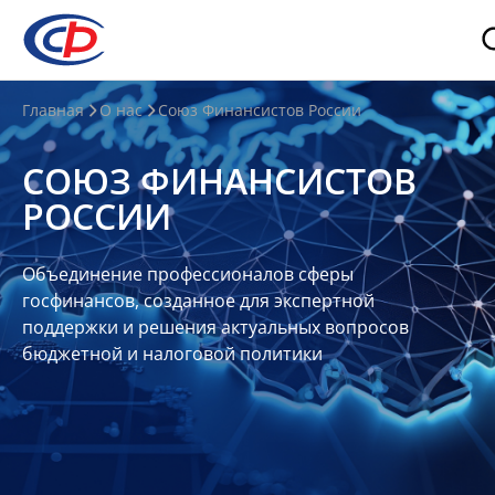
О
Главная
О нас
Союз Финансистов России
нас
СОЮЗ ФИНАНСИСТОВ
О
РОССИИ
СФР
Совет
Объединение профессионалов сферы
Союза
госфинансов, созданное для экспертной
Участники
поддержки и решения актуальных вопросов
бюджетной и налоговой политики
Планы
и
отчеты
Контакты