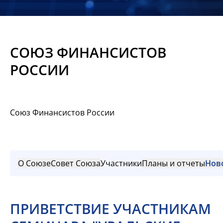
Новости
Мероприятия
СОЮЗ ФИНАНСИСТОВ
Материалы
РОССИИ
Обмен
опытом
Союз Финансистов России
Вступить
О Союзе
Совет Союза
Участники
Планы и отчеты
Нов
ПРИВЕТСТВИЕ УЧАСТНИКАМ