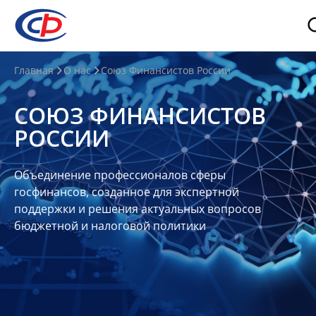
О
Главная
О нас
Союз Финансистов России
нас
СОЮЗ ФИНАНСИСТОВ
О
РОССИИ
СФР
Совет
Объединение профессионалов сферы
Союза
госфинансов, созданное для экспертной
Участники
поддержки и решения актуальных вопросов
бюджетной и налоговой политики
Планы
и
отчеты
Контакты