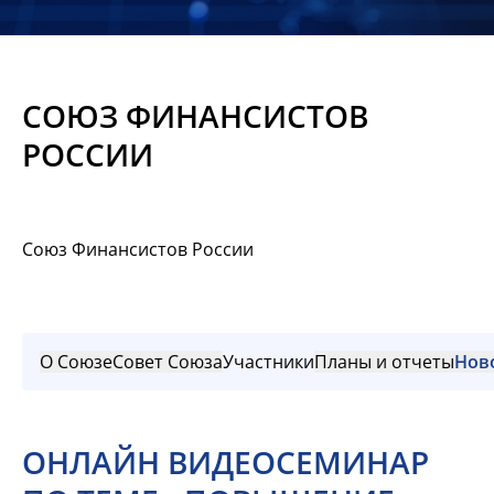
Новости
Мероприятия
СОЮЗ ФИНАНСИСТОВ
Материалы
РОССИИ
Обмен
опытом
Союз Финансистов России
Вступить
О Союзе
Совет Союза
Участники
Планы и отчеты
Нов
ОНЛАЙН ВИДЕОСЕМИНАР