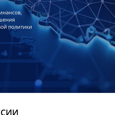
инансов,
ешения
вой политики
ССИИ