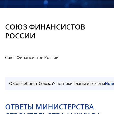
Новости
Мероприятия
СОЮЗ ФИНАНСИСТОВ
Материалы
РОССИИ
Обмен
опытом
Союз Финансистов России
Вступить
О Союзе
Совет Союза
Участники
Планы и отчеты
Нов
ОТВЕТЫ МИНИСТЕРСТВА