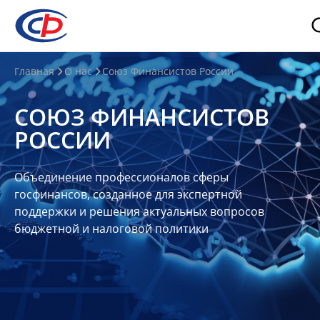
О
Главная
О нас
Союз Финансистов России
нас
СОЮЗ ФИНАНСИСТОВ
О
РОССИИ
СФР
Совет
Объединение профессионалов сферы
Союза
госфинансов, созданное для экспертной
Участники
поддержки и решения актуальных вопросов
бюджетной и налоговой политики
Планы
и
отчеты
Контакты