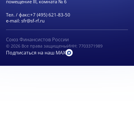
помещение III, комната № 6
Тел. / факс:
+7 (495) 621-83-50
e-mail:
sfr@sf-rf.ru
Союз Финансистов России
© 2026 Все права защищены
ИНН: 7703371989
Подписаться на наш MAX