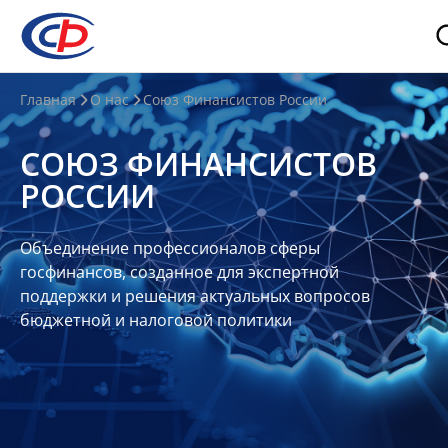
О
Главная
О нас
Союз Финансистов России
нас
СОЮЗ ФИНАНСИСТОВ
О
РОССИИ
СФР
Совет
Объединение профессионалов сферы
Союза
госфинансов, созданное для экспертной
Участники
поддержки и решения актуальных вопросов
бюджетной и налоговой политики
Планы
и
отчеты
Контакты