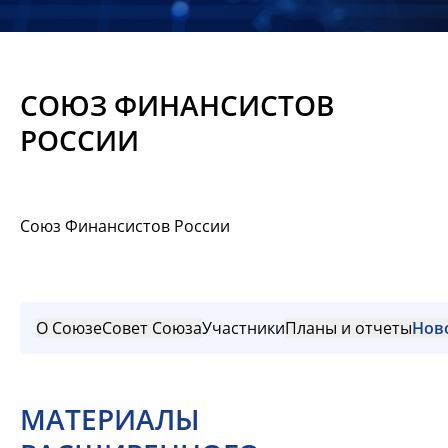
Новости
Мероприятия
СОЮЗ ФИНАНСИСТОВ
Материалы
РОССИИ
Обмен
опытом
Союз Финансистов России
Вступить
О Союзе
Совет Союза
Участники
Планы и отчеты
Нов
МАТЕРИАЛЫ