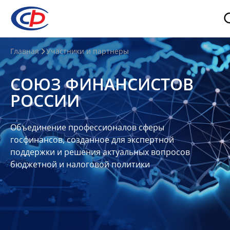
О
Главная
Участники и партнеры
нас
СОЮЗ ФИНАНСИСТОВ
О
РОССИИ
СФР
Совет
Объединение профессионалов сферы
Союза
госфинансов, созданное для экспертной
Участники
поддержки и решения актуальных вопросов
бюджетной и налоговой политики
Планы
и
отчеты
Контакты