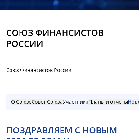
Новости
Мероприятия
СОЮЗ ФИНАНСИСТОВ
Материалы
РОССИИ
Обмен
опытом
Союз Финансистов России
Вступить
О Союзе
Совет Союза
Участники
Планы и отчеты
Нов
ПОЗДРАВЛЯЕМ С НОВЫМ