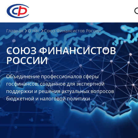
О
Главная
О нас
Союз Финансистов России
нас
СОЮЗ ФИНАНСИСТОВ
О
РОССИИ
СФР
Совет
Объединение профессионалов сферы
Союза
госфинансов, созданное для экспертной
Участники
поддержки и решения актуальных вопросов
бюджетной и налоговой политики
Планы
и
отчеты
Контакты