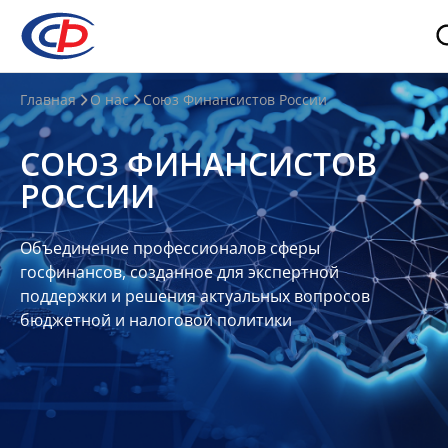
О
Главная
О нас
Союз Финансистов России
нас
СОЮЗ ФИНАНСИСТОВ
О
РОССИИ
СФР
Совет
Объединение профессионалов сферы
Союза
госфинансов, созданное для экспертной
Участники
поддержки и решения актуальных вопросов
бюджетной и налоговой политики
Планы
и
отчеты
Контакты