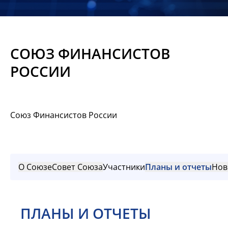
Новости
Мероприятия
СОЮЗ ФИНАНСИСТОВ
Материалы
РОССИИ
Обмен
опытом
Союз Финансистов России
Вступить
О Союзе
Совет Союза
Участники
Планы и отчеты
Нов
ПЛАНЫ И ОТЧЕТЫ