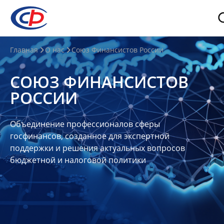
О
Главная
О нас
Союз Финансистов России
нас
СОЮЗ ФИНАНСИСТОВ
О
РОССИИ
СФР
Совет
Объединение профессионалов сферы
Союза
госфинансов, созданное для экспертной
Участники
поддержки и решения актуальных вопросов
бюджетной и налоговой политики
Планы
и
отчеты
Контакты