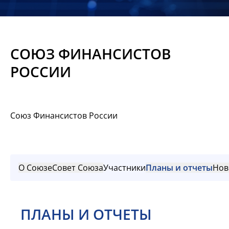
Новости
Мероприятия
СОЮЗ ФИНАНСИСТОВ
Материалы
РОССИИ
Обмен
опытом
Союз Финансистов России
Вступить
О Союзе
Совет Союза
Участники
Планы и отчеты
Нов
ПЛАНЫ И ОТЧЕТЫ