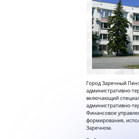
Город Заречный Пенз
административно-тер
включающий специаль
административно-те
Финансовое управлен
формирования, испол
Заречном.