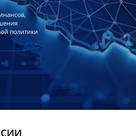
инансов,
ешения
вой политики
ССИИ