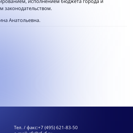
ированием, исполнением бюджета города и
ым законодательством.
ина Анатольевна.
Тел. / факс:
+7 (495) 621-83-50