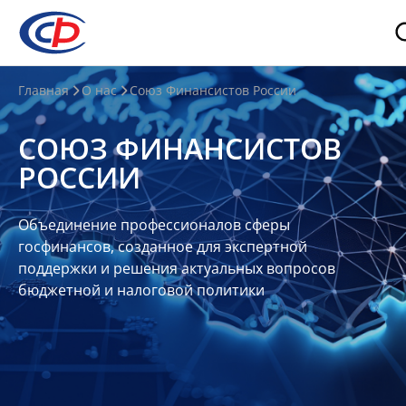
О
Главная
О нас
Союз Финансистов России
нас
СОЮЗ ФИНАНСИСТОВ
О
РОССИИ
СФР
Совет
Объединение профессионалов сферы
Союза
госфинансов, созданное для экспертной
Участники
поддержки и решения актуальных вопросов
бюджетной и налоговой политики
Планы
и
отчеты
Контакты