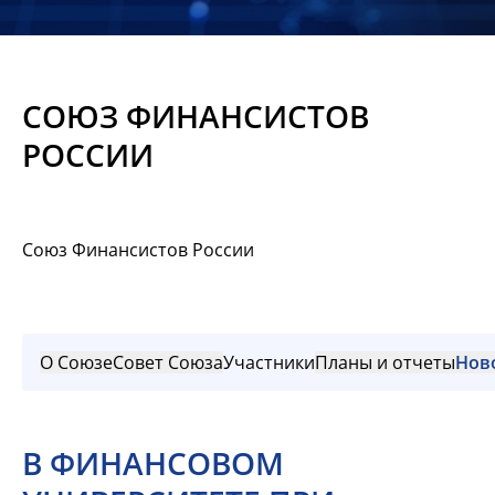
Новости
Мероприятия
СОЮЗ ФИНАНСИСТОВ
Материалы
РОССИИ
Обмен
опытом
Союз Финансистов России
Вступить
О Союзе
Совет Союза
Участники
Планы и отчеты
Нов
В ФИНАНСОВОМ