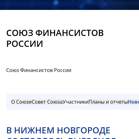
Новости
Мероприятия
СОЮЗ ФИНАНСИСТОВ
Материалы
РОССИИ
Обмен
опытом
Союз Финансистов России
Вступить
О Союзе
Совет Союза
Участники
Планы и отчеты
Нов
В НИЖНЕМ НОВГОРОДЕ