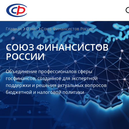
О
Главная
О нас
Союз Финансистов России
нас
СОЮЗ ФИНАНСИСТОВ
О
РОССИИ
СФР
Совет
Объединение профессионалов сферы
Союза
госфинансов, созданное для экспертной
Участники
поддержки и решения актуальных вопросов
бюджетной и налоговой политики
Планы
и
отчеты
Контакты