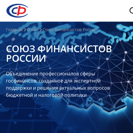
О
Главная
О нас
Союз Финансистов России
нас
СОЮЗ ФИНАНСИСТОВ
О
РОССИИ
СФР
Совет
Объединение профессионалов сферы
Союза
госфинансов, созданное для экспертной
Участники
поддержки и решения актуальных вопросов
бюджетной и налоговой политики
Планы
и
отчеты
Контакты