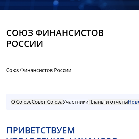
Новости
Мероприятия
СОЮЗ ФИНАНСИСТОВ
Материалы
РОССИИ
Обмен
опытом
Союз Финансистов России
Вступить
О Союзе
Совет Союза
Участники
Планы и отчеты
Нов
ПРИВЕТСТВУЕМ