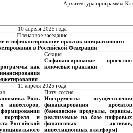
Архитектура программы Ко
10 апреля 2025 года
Пленарное заседание
е и софинансирование практик инициативного
етирования в Российской Федерации
Секция
Софинансирование проектов:
программы как
ключевые практики
нансирования
юджетирования
11 апреля 2025 года
ия
Питч-сессия
кономика. Роль
Инструменты осуществления
х инвесторов,
финансирования проектов
ормировании
(банковские продукты, сервисы,
о портфеля и
реализуемые на базе цифровых
кта Российской
финансовых активов,
ниципального
инвестиционных платформ)