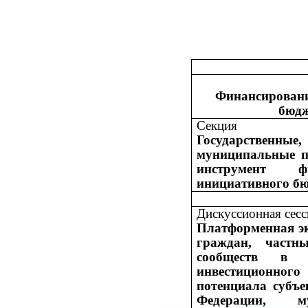
Финансировани
бюдж
Секция
Государственные,
муниципальные 
инструмент фи
инициативного б
Дискуссионная сесс
Платформенная э
граждан, частны
сообществ в ф
инвестиционног
потенциала субъе
Федерации, му