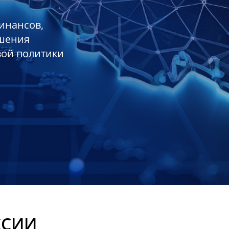
инансов,
ешения
вой политики
ССИИ