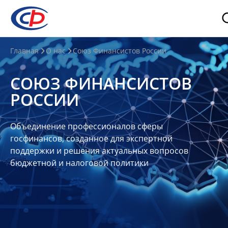
О
Главная
О нас
Союз Финансистов России
нас
СОЮЗ ФИНАНСИСТОВ
О
РОССИИ
СФР
Совет
Объединение профессионалов сферы
Союза
госфинансов, созданное для экспертной
Участники
поддержки и решения актуальных вопросов
бюджетной и налоговой политики
Планы
и
отчеты
Контакты