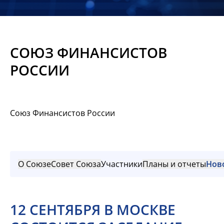
Новости
Мероприятия
СОЮЗ ФИНАНСИСТОВ
Материалы
РОССИИ
Обмен
опытом
Союз Финансистов России
Вступить
О Союзе
Совет Союза
Участники
Планы и отчеты
Нов
12 СЕНТЯБРЯ В МОСКВЕ