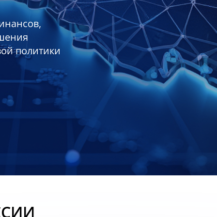
инансов,
ешения
вой политики
ССИИ