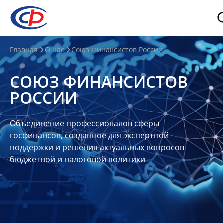
О
Главная
О нас
Союз Финансистов России
нас
СОЮЗ ФИНАНСИСТОВ
О
РОССИИ
СФР
Совет
Объединение профессионалов сферы
Союза
госфинансов, созданное для экспертной
Участники
поддержки и решения актуальных вопросов
бюджетной и налоговой политики
Планы
и
отчеты
Контакты