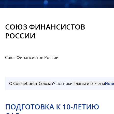
Новости
Мероприятия
СОЮЗ ФИНАНСИСТОВ
Материалы
РОССИИ
Обмен
опытом
Союз Финансистов России
Вступить
О Союзе
Совет Союза
Участники
Планы и отчеты
Нов
ПОДГОТОВКА К 10-ЛЕТИЮ