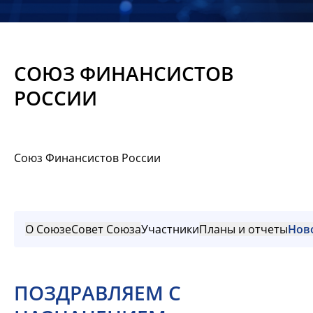
Новости
Мероприятия
СОЮЗ ФИНАНСИСТОВ
Материалы
РОССИИ
Обмен
опытом
Союз Финансистов России
Вступить
О Союзе
Совет Союза
Участники
Планы и отчеты
Нов
ПОЗДРАВЛЯЕМ С