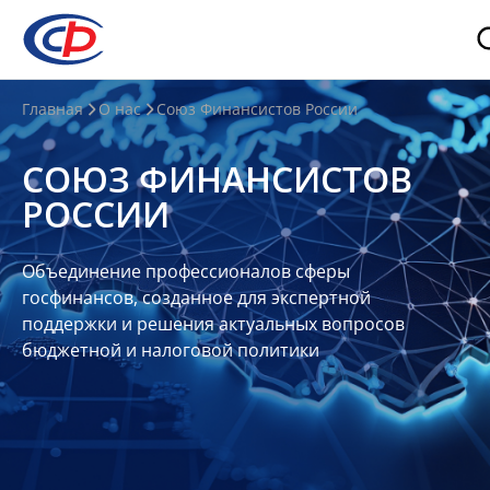
О
Главная
О нас
Союз Финансистов России
нас
СОЮЗ ФИНАНСИСТОВ
О
РОССИИ
СФР
Совет
Объединение профессионалов сферы
Союза
госфинансов, созданное для экспертной
Участники
поддержки и решения актуальных вопросов
бюджетной и налоговой политики
Планы
и
отчеты
Контакты