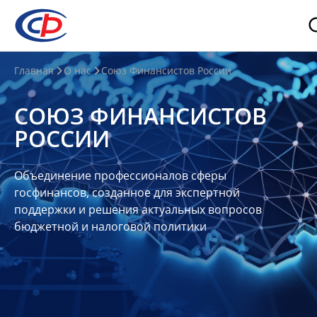
О
Главная
О нас
Союз Финансистов России
нас
СОЮЗ ФИНАНСИСТОВ
О
РОССИИ
СФР
Совет
Объединение профессионалов сферы
Союза
госфинансов, созданное для экспертной
Участники
поддержки и решения актуальных вопросов
бюджетной и налоговой политики
Планы
и
отчеты
Контакты