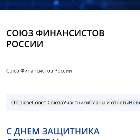
Новости
Мероприятия
СОЮЗ ФИНАНСИСТОВ
Материалы
РОССИИ
Обмен
опытом
Союз Финансистов России
Вступить
О Союзе
Совет Союза
Участники
Планы и отчеты
Нов
С ДНЕМ ЗАЩИТНИКА