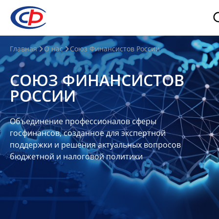
О
Главная
О нас
Союз Финансистов России
нас
СОЮЗ ФИНАНСИСТОВ
О
РОССИИ
СФР
Совет
Объединение профессионалов сферы
Союза
госфинансов, созданное для экспертной
Участники
поддержки и решения актуальных вопросов
бюджетной и налоговой политики
Планы
и
отчеты
Контакты