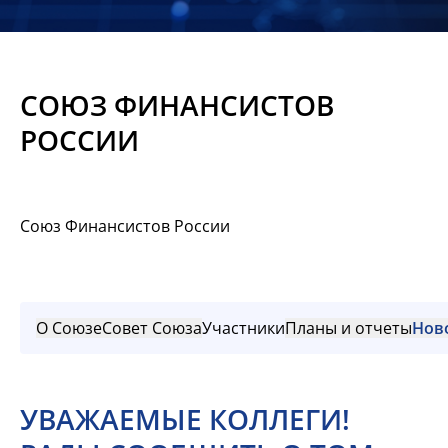
Новости
Мероприятия
СОЮЗ ФИНАНСИСТОВ
Материалы
РОССИИ
Обмен
опытом
Союз Финансистов России
Вступить
О Союзе
Совет Союза
Участники
Планы и отчеты
Нов
УВАЖАЕМЫЕ КОЛЛЕГИ!