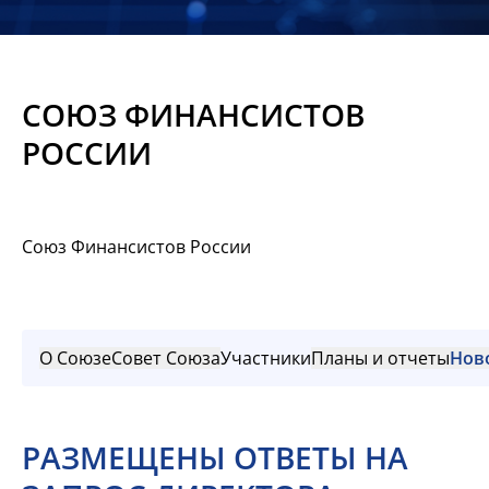
Новости
Мероприятия
СОЮЗ ФИНАНСИСТОВ
Материалы
РОССИИ
Обмен
опытом
Союз Финансистов России
Вступить
О Союзе
Совет Союза
Участники
Планы и отчеты
Нов
РАЗМЕЩЕНЫ ОТВЕТЫ НА