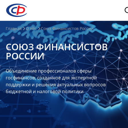
О
Главная
О нас
Союз Финансистов России
нас
СОЮЗ ФИНАНСИСТОВ
О
РОССИИ
СФР
Совет
Объединение профессионалов сферы
Союза
госфинансов, созданное для экспертной
Участники
поддержки и решения актуальных вопросов
бюджетной и налоговой политики
Планы
и
отчеты
Контакты