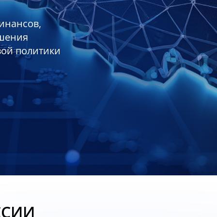
инансов,
ешения
вой политики
ССИИ