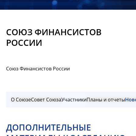
Новости
Мероприятия
СОЮЗ ФИНАНСИСТОВ
Материалы
РОССИИ
Обмен
опытом
Союз Финансистов России
Вступить
О Союзе
Совет Союза
Участники
Планы и отчеты
Нов
ДОПОЛНИТЕЛЬНЫЕ