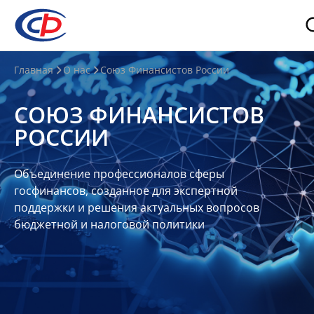
О
Главная
О нас
Союз Финансистов России
нас
СОЮЗ ФИНАНСИСТОВ
О
РОССИИ
СФР
Совет
Объединение профессионалов сферы
Союза
госфинансов, созданное для экспертной
Участники
поддержки и решения актуальных вопросов
бюджетной и налоговой политики
Планы
и
отчеты
Контакты