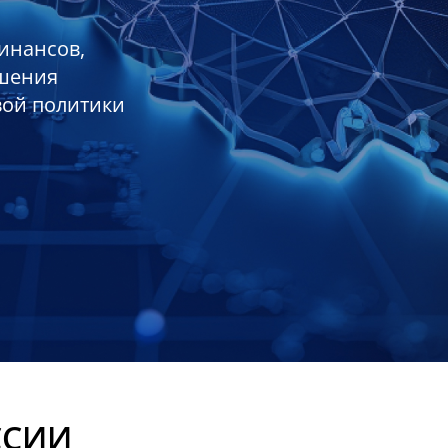
инансов,
ешения
вой политики
ССИИ