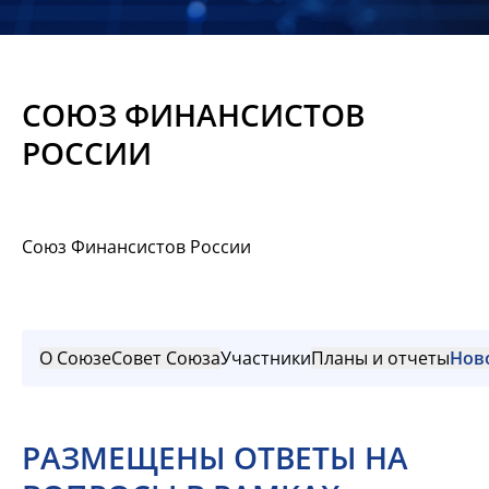
Новости
Мероприятия
СОЮЗ ФИНАНСИСТОВ
Материалы
РОССИИ
Обмен
опытом
Союз Финансистов России
Вступить
О Союзе
Совет Союза
Участники
Планы и отчеты
Нов
РАЗМЕЩЕНЫ ОТВЕТЫ НА