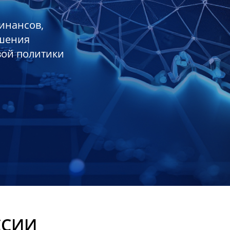
инансов,
ешения
вой политики
ССИИ