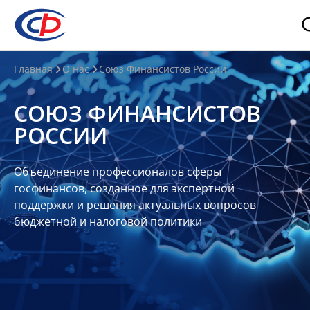
О
Главная
О нас
Союз Финансистов России
нас
СОЮЗ ФИНАНСИСТОВ
О
РОССИИ
СФР
Совет
Объединение профессионалов сферы
Союза
госфинансов, созданное для экспертной
Участники
поддержки и решения актуальных вопросов
бюджетной и налоговой политики
Планы
и
отчеты
Контакты