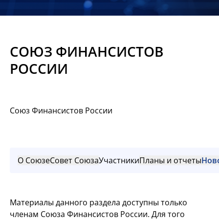
Новости
Мероприятия
СОЮЗ ФИНАНСИСТОВ
Материалы
РОССИИ
Обмен
опытом
Союз Финансистов России
Вступить
О Союзе
Совет Союза
Участники
Планы и отчеты
Нов
Материалы данного раздела доступны только
членам Союза Финансистов России. Для того