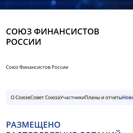
Новости
Мероприятия
СОЮЗ ФИНАНСИСТОВ
Материалы
РОССИИ
Обмен
опытом
Союз Финансистов России
Вступить
О Союзе
Совет Союза
Участники
Планы и отчеты
Нов
РАЗМЕЩЕНО