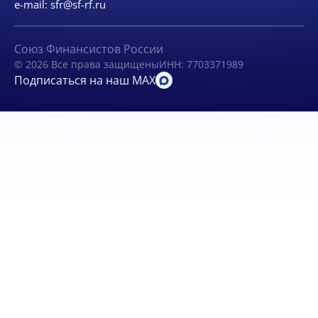
e-mail:
sfr@sf-rf.ru
Союз Финансистов России
© 2026 Все права защищены
ИНН: 7703371989
Подписаться на наш MAX