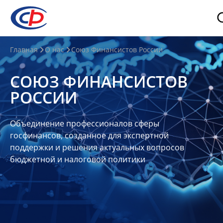
О
Главная
О нас
Союз Финансистов России
нас
СОЮЗ ФИНАНСИСТОВ
О
РОССИИ
СФР
Совет
Объединение профессионалов сферы
Союза
госфинансов, созданное для экспертной
Участники
поддержки и решения актуальных вопросов
бюджетной и налоговой политики
Планы
и
отчеты
Контакты