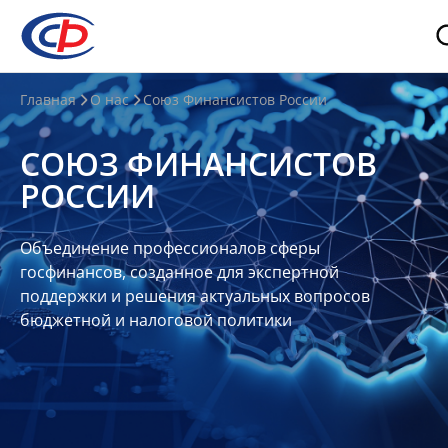
О
Главная
О нас
Союз Финансистов России
нас
СОЮЗ ФИНАНСИСТОВ
О
РОССИИ
СФР
Совет
Объединение профессионалов сферы
Союза
госфинансов, созданное для экспертной
Участники
поддержки и решения актуальных вопросов
бюджетной и налоговой политики
Планы
и
отчеты
Контакты