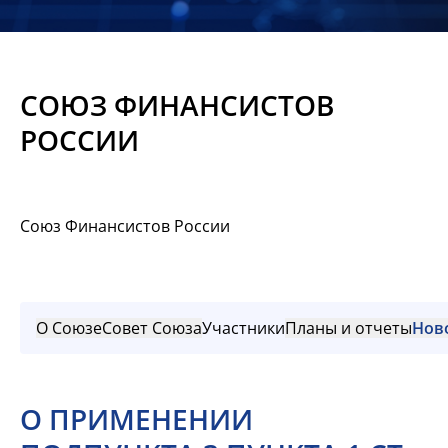
Новости
Мероприятия
СОЮЗ ФИНАНСИСТОВ
Материалы
РОССИИ
Обмен
опытом
Союз Финансистов России
Вступить
О Союзе
Совет Союза
Участники
Планы и отчеты
Нов
О ПРИМЕНЕНИИ