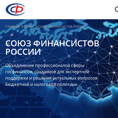
О
Главная
О нас
Союз Финансистов России
нас
СОЮЗ ФИНАНСИСТОВ
О
РОССИИ
СФР
Совет
Объединение профессионалов сферы
Союза
госфинансов, созданное для экспертной
Участники
поддержки и решения актуальных вопросов
бюджетной и налоговой политики
Планы
и
отчеты
Контакты