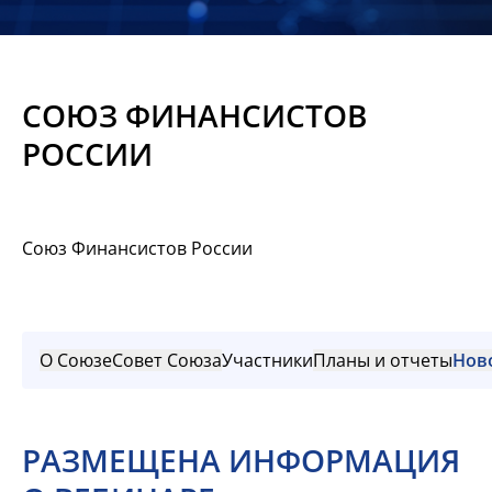
Новости
Мероприятия
СОЮЗ ФИНАНСИСТОВ
Материалы
РОССИИ
Обмен
опытом
Союз Финансистов России
Вступить
О Союзе
Совет Союза
Участники
Планы и отчеты
Нов
РАЗМЕЩЕНА ИНФОРМАЦИЯ