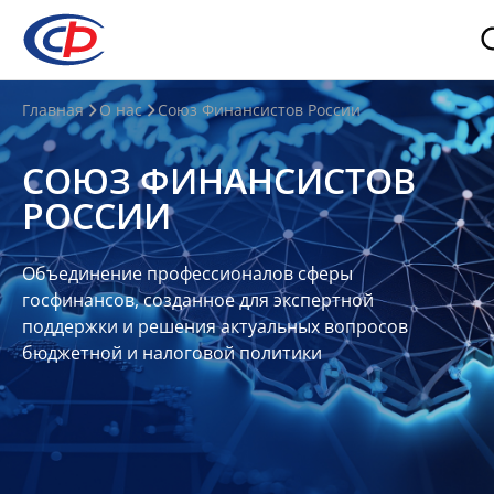
О
Главная
О нас
Союз Финансистов России
нас
СОЮЗ ФИНАНСИСТОВ
О
РОССИИ
СФР
Совет
Объединение профессионалов сферы
Союза
госфинансов, созданное для экспертной
Участники
поддержки и решения актуальных вопросов
бюджетной и налоговой политики
Планы
и
отчеты
Контакты