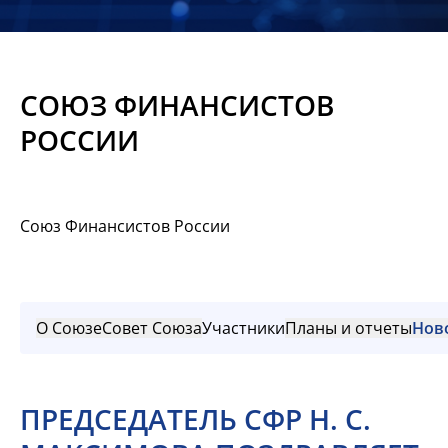
Новости
Мероприятия
СОЮЗ ФИНАНСИСТОВ
Материалы
РОССИИ
Обмен
опытом
Союз Финансистов России
Вступить
О Союзе
Совет Союза
Участники
Планы и отчеты
Нов
ПРЕДСЕДАТЕЛЬ СФР Н. С.