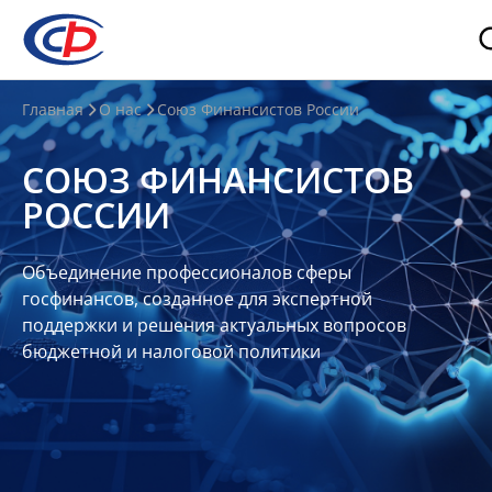
О
Главная
О нас
Союз Финансистов России
нас
СОЮЗ ФИНАНСИСТОВ
О
РОССИИ
СФР
Совет
Объединение профессионалов сферы
Союза
госфинансов, созданное для экспертной
Участники
поддержки и решения актуальных вопросов
бюджетной и налоговой политики
Планы
и
отчеты
Контакты