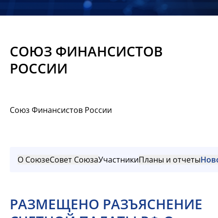
Новости
Мероприятия
СОЮЗ ФИНАНСИСТОВ
Материалы
РОССИИ
Обмен
опытом
Союз Финансистов России
Вступить
О Союзе
Совет Союза
Участники
Планы и отчеты
Нов
РАЗМЕЩЕНО РАЗЪЯСНЕНИЕ