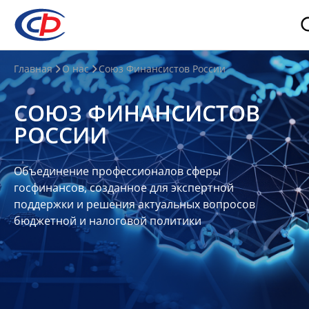
О
Главная
О нас
Союз Финансистов России
нас
СОЮЗ ФИНАНСИСТОВ
О
РОССИИ
СФР
Совет
Объединение профессионалов сферы
Союза
госфинансов, созданное для экспертной
Участники
поддержки и решения актуальных вопросов
бюджетной и налоговой политики
Планы
и
отчеты
Контакты