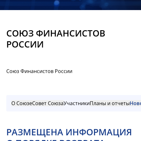
Новости
Мероприятия
СОЮЗ ФИНАНСИСТОВ
Материалы
РОССИИ
Обмен
опытом
Союз Финансистов России
Вступить
О Союзе
Совет Союза
Участники
Планы и отчеты
Нов
РАЗМЕЩЕНА ИНФОРМАЦИЯ