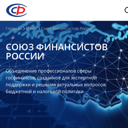
О
Главная
О нас
Союз Финансистов России
нас
СОЮЗ ФИНАНСИСТОВ
О
РОССИИ
СФР
Совет
Объединение профессионалов сферы
Союза
госфинансов, созданное для экспертной
Участники
поддержки и решения актуальных вопросов
бюджетной и налоговой политики
Планы
и
отчеты
Контакты