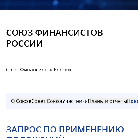
Новости
Мероприятия
СОЮЗ ФИНАНСИСТОВ
Материалы
РОССИИ
Обмен
опытом
Союз Финансистов России
Вступить
О Союзе
Совет Союза
Участники
Планы и отчеты
Нов
ЗАПРОС ПО ПРИМЕНЕНИЮ