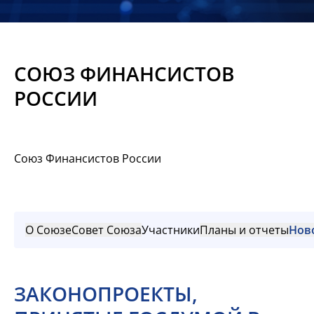
Новости
Мероприятия
СОЮЗ ФИНАНСИСТОВ
Материалы
РОССИИ
Обмен
опытом
Союз Финансистов России
Вступить
О Союзе
Совет Союза
Участники
Планы и отчеты
Нов
ЗАКОНОПРОЕКТЫ,