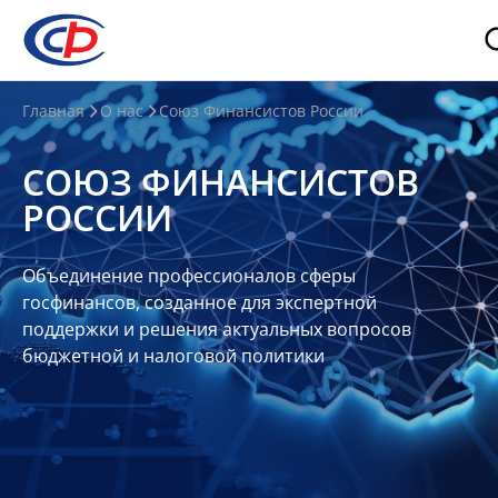
О
Главная
О нас
Союз Финансистов России
нас
СОЮЗ ФИНАНСИСТОВ
О
РОССИИ
СФР
Совет
Объединение профессионалов сферы
Союза
госфинансов, созданное для экспертной
Участники
поддержки и решения актуальных вопросов
бюджетной и налоговой политики
Планы
и
отчеты
Контакты