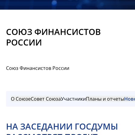
Новости
Мероприятия
СОЮЗ ФИНАНСИСТОВ
Материалы
РОССИИ
Обмен
опытом
Союз Финансистов России
Вступить
О Союзе
Совет Союза
Участники
Планы и отчеты
Нов
НА ЗАСЕДАНИИ ГОСДУМЫ