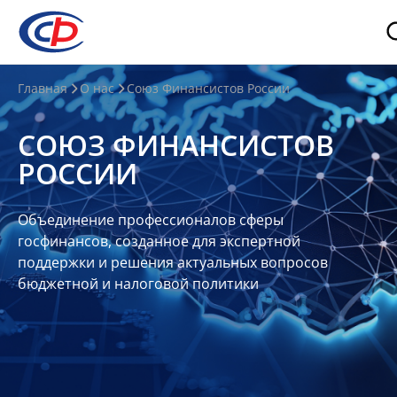
О
Главная
О нас
Союз Финансистов России
нас
СОЮЗ ФИНАНСИСТОВ
О
РОССИИ
СФР
Совет
Объединение профессионалов сферы
Союза
госфинансов, созданное для экспертной
Участники
поддержки и решения актуальных вопросов
бюджетной и налоговой политики
Планы
и
отчеты
Контакты