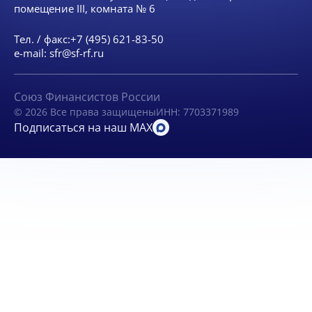
помещение III, комната № 6
Тел. / факс:
+7 (495) 621-83-50
e-mail:
sfr@sf-rf.ru
Союз Финансистов России
© 2026 Все права защищены
ИНН: 7703371989
Подписаться на наш MAX