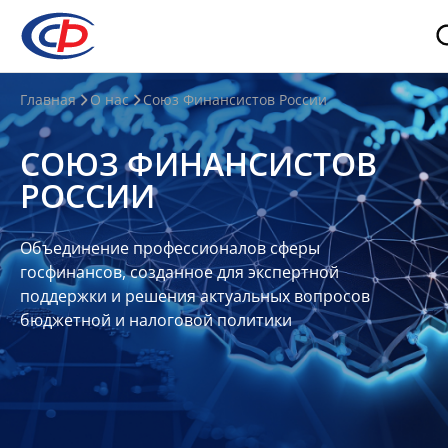
О
Главная
О нас
Союз Финансистов России
нас
СОЮЗ ФИНАНСИСТОВ
О
РОССИИ
СФР
Совет
Объединение профессионалов сферы
Союза
госфинансов, созданное для экспертной
Участники
поддержки и решения актуальных вопросов
бюджетной и налоговой политики
Планы
и
отчеты
Контакты