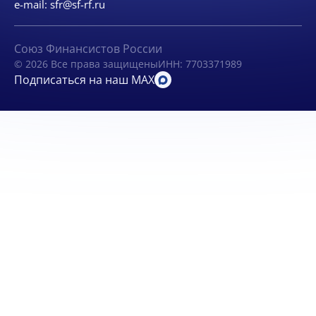
e-mail:
sfr@sf-rf.ru
Союз Финансистов России
© 2026 Все права защищены
ИНН: 7703371989
Подписаться на наш MAX