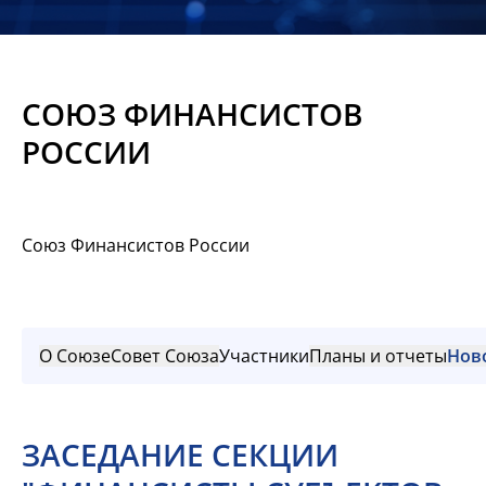
Новости
Мероприятия
СОЮЗ ФИНАНСИСТОВ
Материалы
РОССИИ
Обмен
опытом
Союз Финансистов России
Вступить
О Союзе
Совет Союза
Участники
Планы и отчеты
Нов
ЗАСЕДАНИЕ СЕКЦИИ