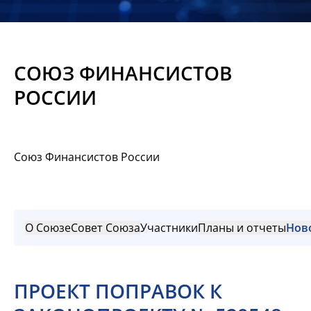
Новости
Мероприятия
СОЮЗ ФИНАНСИСТОВ
Материалы
РОССИИ
Обмен
опытом
Союз Финансистов России
Вступить
О Союзе
Совет Союза
Участники
Планы и отчеты
Нов
ПРОЕКТ ПОПРАВОК К