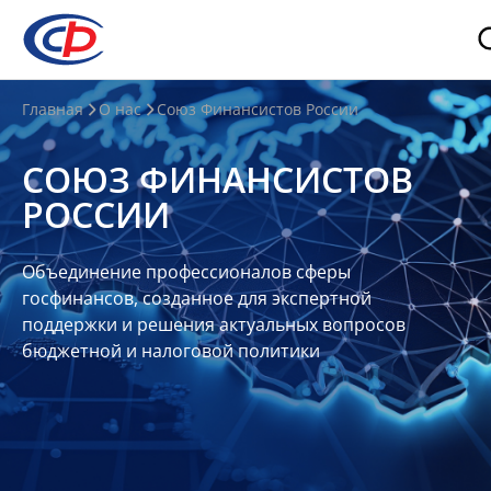
О
Главная
О нас
Союз Финансистов России
нас
СОЮЗ ФИНАНСИСТОВ
О
РОССИИ
СФР
Совет
Объединение профессионалов сферы
Союза
госфинансов, созданное для экспертной
Участники
поддержки и решения актуальных вопросов
бюджетной и налоговой политики
Планы
и
отчеты
Контакты