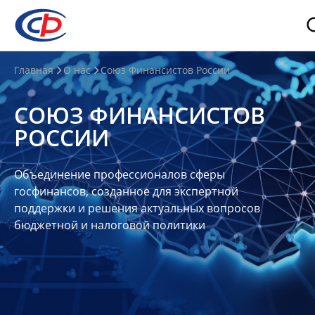
О
Главная
О нас
Союз Финансистов России
нас
СОЮЗ ФИНАНСИСТОВ
О
РОССИИ
СФР
Совет
Объединение профессионалов сферы
Союза
госфинансов, созданное для экспертной
Участники
поддержки и решения актуальных вопросов
бюджетной и налоговой политики
Планы
и
отчеты
Контакты