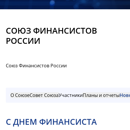
Новости
Мероприятия
СОЮЗ ФИНАНСИСТОВ
Материалы
РОССИИ
Обмен
опытом
Союз Финансистов России
Вступить
О Союзе
Совет Союза
Участники
Планы и отчеты
Нов
С ДНЕМ ФИНАНСИСТА