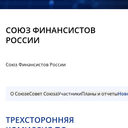
Новости
Мероприятия
СОЮЗ ФИНАНСИСТОВ
Материалы
РОССИИ
Обмен
опытом
Союз Финансистов России
Вступить
О Союзе
Совет Союза
Участники
Планы и отчеты
Нов
ТРЕХСТОРОННЯЯ