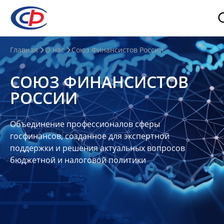
О
Главная
О нас
Союз Финансистов России
нас
СОЮЗ ФИНАНСИСТОВ
О
РОССИИ
СФР
Совет
Объединение профессионалов сферы
Союза
госфинансов, созданное для экспертной
Участники
поддержки и решения актуальных вопросов
бюджетной и налоговой политики
Планы
и
отчеты
Контакты