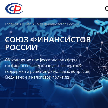
О
Главная
О нас
Союз Финансистов России
нас
СОЮЗ ФИНАНСИСТОВ
О
РОССИИ
СФР
Совет
Объединение профессионалов сферы
Союза
госфинансов, созданное для экспертной
Участники
поддержки и решения актуальных вопросов
бюджетной и налоговой политики
Планы
и
отчеты
Контакты