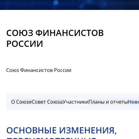
Новости
Мероприятия
СОЮЗ ФИНАНСИСТОВ
Материалы
РОССИИ
Обмен
опытом
Союз Финансистов России
Вступить
О Союзе
Совет Союза
Участники
Планы и отчеты
Нов
ОСНОВНЫЕ ИЗМЕНЕНИЯ,