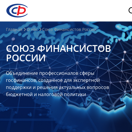
О
Главная
О нас
Союз Финансистов России
нас
СОЮЗ ФИНАНСИСТОВ
О
РОССИИ
СФР
Совет
Объединение профессионалов сферы
Союза
госфинансов, созданное для экспертной
Участники
поддержки и решения актуальных вопросов
бюджетной и налоговой политики
Планы
и
отчеты
Контакты