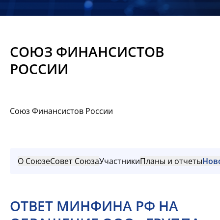
Новости
Мероприятия
СОЮЗ ФИНАНСИСТОВ
Материалы
РОССИИ
Обмен
опытом
Союз Финансистов России
Вступить
О Союзе
Совет Союза
Участники
Планы и отчеты
Нов
ОТВЕТ МИНФИНА РФ НА