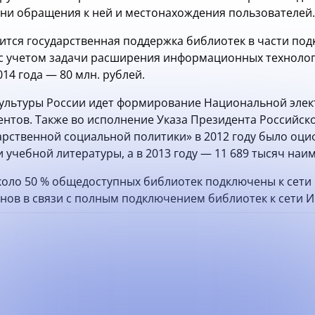
ни обращения к ней и местонахождения пользователей.
дится государственная поддержка библиотек в части под
с учетом задачи расширения информационных технологий
014 года — 80 млн. рублей.
льтуры России идет формирование Национальной элект
ментов. Также во исполнение Указа Президента Российск
арственной социальной политики» в 2012 году было оци
 учебной литературы, а в 2013 году — 11 689 тысяч на
оло 50 % общедоступных библиотек подключены к сети И
онов в связи с полным подключением библиотек к сети И