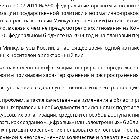
и от 20.07.2011 № 590, федеральным органом исполнит
изации государственной политики и нормативно-право
н запрос, на который Минкультуры России (копия письм
ло, в связи с чем не предусмотрело ассигнования на К
 «О федеральном бюджете на 2014 год и на плановый пер
 Минкультуры России, в настоящее время одной из наи
ых носителей в электронный вид.
уже накопленной информации, непрерывно продолжающи
огим признакам характер хранения и распространения,
ступа к ней создают существенные и все возрастающие
 проблем, а также качественные изменения в области
данных привели к необходимости поиска новых подходо
рсов, их организации, средств и способов доступа к н
овать как создание «цифровых» или «электронных» биб
ях приходит обеспечение пользователей, основанное 
руемой в неограниченном количестве и оперативно до