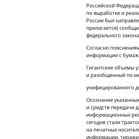
Российской Федераци
по выработке и реал
России был направле
прилагается) сообщи
федерального закона
Согласно пояснениям
информации с бумажн
Гигантские объемы 
и разобщенный по мн
унифицированного до
Осознание указанных
и средств передачи 
информационных ресу
сегодня стали тракт
на печатных носител
информации, тиражи