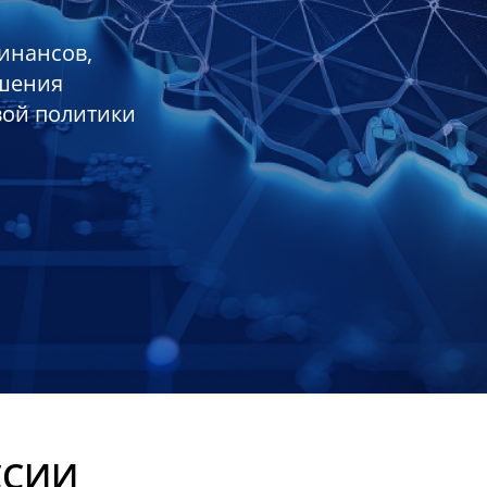
инансов,
ешения
вой политики
ССИИ